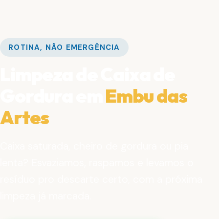
ROTINA, NÃO EMERGÊNCIA
Limpeza de Caixa de
Gordura em
Embu das
Artes
Caixa saturada, cheiro de gordura ou pia
lenta? Esvaziamos, raspamos e levamos o
resíduo pro descarte certo, com a próxima
limpeza já marcada.