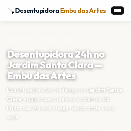
Desentupidora
Embu das Artes
Início
›
Bairros
›
Jardim Santa Clara
Desentupidora 24h no
Jardim Santa Clara —
Embu das Artes
Desentupidora de confiança no
Jardim Santa
Clara
: equipe que conhece os bairros de
Embu das Artes e chega rápido onde você
está.