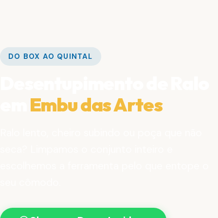
DO BOX AO QUINTAL
Desentupimento de Ralo
em
Embu das Artes
Ralo lento, cheiro subindo ou poça que não
seca? Limpamos o conjunto inteiro e
escolhemos a ferramenta pelo que entope o
seu cômodo.